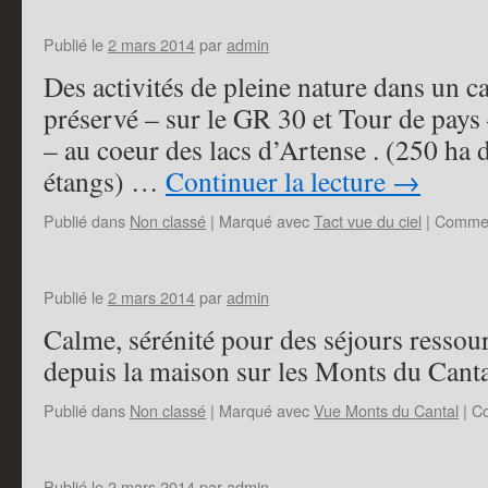
Publié le
2 mars 2014
par
admin
Des activités de pleine nature dans un c
préservé – sur le GR 30 et Tour de pays 
– au coeur des lacs d’Artense . (250 ha d
étangs) …
Continuer la lecture
→
Publié dans
Non classé
|
Marqué avec
Tact vue du ciel
|
Commen
Publié le
2 mars 2014
par
admin
Calme, sérénité pour des séjours ressou
depuis la maison sur les Monts du Cantal
Publié dans
Non classé
|
Marqué avec
Vue Monts du Cantal
|
Co
Publié le
2 mars 2014
par
admin