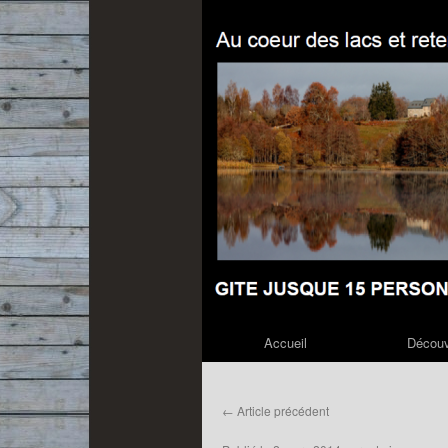
Accueil
Découv
Aller
au
←
Article précédent
contenu