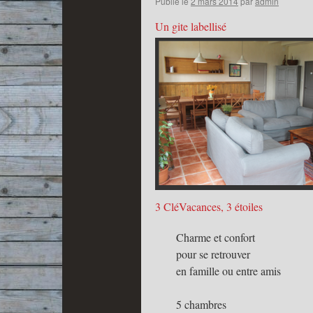
Publié le
2 mars 2014
par
admin
Un gite labellisé
3 CléVacances, 3 étoiles
Charme et confort
pour se retrouver
en famille ou entre amis
5 chambres